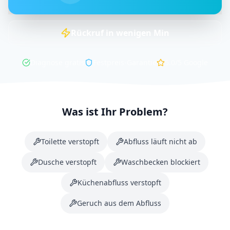
Rückruf in
wenigen
Min
Diagnose gratis
Festpreis-Garantie
5.0/5
Google
Was ist Ihr Problem?
Toilette verstopft
Abfluss läuft nicht ab
Dusche verstopft
Waschbecken blockiert
Küchenabfluss verstopft
Geruch aus dem Abfluss