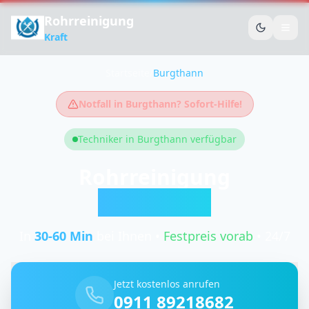
Rohrreinigung
Kraft
Startseite
/
Burgthann
Notfall in
Burgthann
? Sofort-Hilfe!
Techniker in
Burgthann
verfügbar
Rohrreinigung
Burgthann
In
30-60
Min
bei Ihnen •
Festpreis vorab
• 24/7
Jetzt kostenlos anrufen
0911 89218682