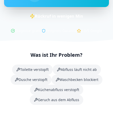
Rückruf in
wenigen
Min
Diagnose gratis
Festpreis-Garantie
5.0/5
Google
Was ist Ihr Problem?
Toilette verstopft
Abfluss läuft nicht ab
Dusche verstopft
Waschbecken blockiert
Küchenabfluss verstopft
Geruch aus dem Abfluss