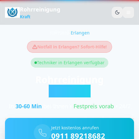
Rohrreinigung
Kraft
Startseite
/
Erlangen
Notfall in
Erlangen
? Sofort-Hilfe!
Techniker in
Erlangen
verfügbar
Rohrreinigung
Erlangen
In
30-60
Min
bei Ihnen •
Festpreis vorab
• 24/7
Jetzt kostenlos anrufen
0911 89218682