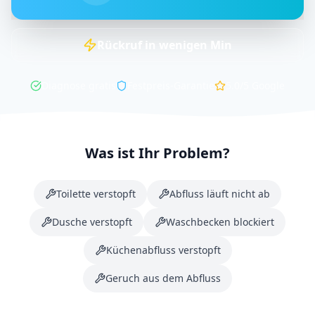
Rückruf in
wenigen
Min
Diagnose gratis
Festpreis-Garantie
5.0/5
Google
Was ist Ihr Problem?
Toilette verstopft
Abfluss läuft nicht ab
Dusche verstopft
Waschbecken blockiert
Küchenabfluss verstopft
Geruch aus dem Abfluss