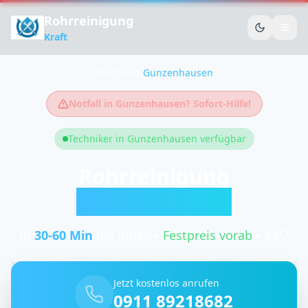
Rohrreinigung
Kraft
Startseite
/
Gunzenhausen
Notfall in
Gunzenhausen
? Sofort-Hilfe!
Techniker in
Gunzenhausen
verfügbar
Rohrreinigung
Gunzenhausen
In
30-60
Min
bei Ihnen •
Festpreis vorab
• 24/7
Jetzt kostenlos anrufen
0911 89218682