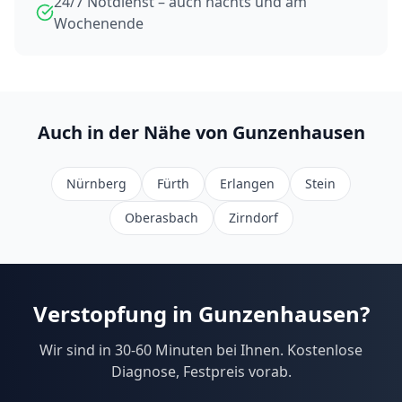
24/7 Notdienst – auch nachts und am
Wochenende
Auch in der Nähe von
Gunzenhausen
Nürnberg
Fürth
Erlangen
Stein
Oberasbach
Zirndorf
Verstopfung in
Gunzenhausen
?
Wir sind in
30-60
Minuten bei Ihnen. Kostenlose
Diagnose, Festpreis vorab.