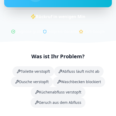
Rückruf in
wenigen
Min
Diagnose gratis
Festpreis-Garantie
5.0/5
Google
Was ist Ihr Problem?
Toilette verstopft
Abfluss läuft nicht ab
Dusche verstopft
Waschbecken blockiert
Küchenabfluss verstopft
Geruch aus dem Abfluss