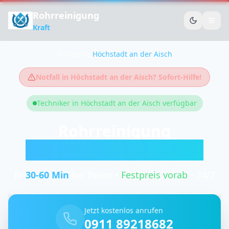
Rohrreinigung
Kraft
Startseite
/
Höchstadt an der Aisch
Notfall in
Höchstadt an der Aisch
? Sofort-Hilfe!
Techniker in
Höchstadt an der Aisch
verfügbar
Rohrreinigung
Höchstadt an der Aisch
In
30-60
Min
bei Ihnen •
Festpreis vorab
• 24/7
Jetzt kostenlos anrufen
0911 89218682