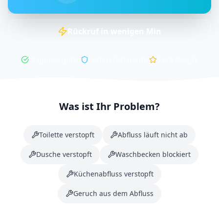
Rückruf in
wenigen
Min
Diagnose gratis
Festpreis-Garantie
5.0/5
Google
Was ist Ihr Problem?
Toilette verstopft
Abfluss läuft nicht ab
Dusche verstopft
Waschbecken blockiert
Küchenabfluss verstopft
Geruch aus dem Abfluss