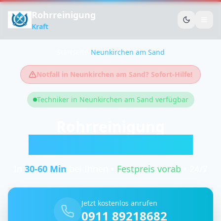
Rohrreinigung
Kraft
Startseite
/
Neunkirchen am Sand
Notfall in
Neunkirchen am Sand
? Sofort-Hilfe!
Techniker in
Neunkirchen am Sand
verfügbar
Rohrreinigung
Neunkirchen am Sand
In
30-60
Min
bei Ihnen •
Festpreis vorab
• 24/7
Jetzt kostenlos anrufen
0911 89218682