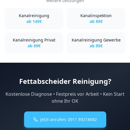
Weitere Leistungen
Kanalreinigung
Kanalinspektion
ab
149
€
ab
89
€
Kanalreinigung Privat
Kanalreinigung Gewerbe
ab
89
€
ab
89
€
Fettabscheider Reinigung?
Kostenlose Diagnose • Festpreis vor Arbeit • Kein Start
ohne Ihr OK
Jetzt anrufen:
0911 89218682