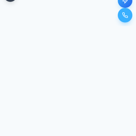
Unser Standort
In Google Maps öffnen
Kontakt & Standort
Ehemannstr. 9
90478
Nürnberg
-
Glockenhof