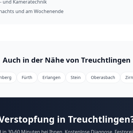
- und Kameratechnik
h nachts und am Wochenende
Auch in der Nähe von
Treuchtlingen
nberg
Fürth
Erlangen
Stein
Oberasbach
Zir
Verstopfung in
Treuchtlingen
d in
30-60
Minuten bei Ihnen. Kostenlose Diagnose, Festprei