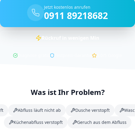
Jetzt kostenlos anrufen
0911 89218682
Rückruf in
wenigen
Min
Diagnose gratis
Festpreis-Garantie
5.0/5
Google
Was ist Ihr Problem?
ft
Abfluss läuft nicht ab
Dusche verstopft
Wasc
Küchenabfluss verstopft
Geruch aus dem Abfluss