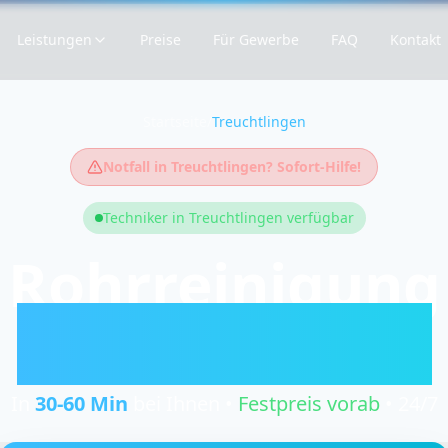
Leistungen
Preise
Für Gewerbe
FAQ
Kontakt
Startseite
/
Treuchtlingen
Notfall in
Treuchtlingen
? Sofort-Hilfe!
Techniker in
Treuchtlingen
verfügbar
Rohrreinigung
Treuchtlingen
In
30-60
Min
bei Ihnen •
Festpreis vorab
• 24/7