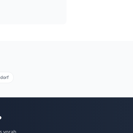
ndorf
?
s vorab.